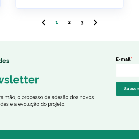
1
2
3
E-mail
*
des
wsletter
ira mão, o processo de adesão dos novos
des e a evolução do projeto.