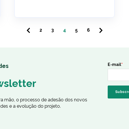
2
3
4
5
6
E-mail
*
des
wsletter
ira mão, o processo de adesão dos novos
des e a evolução do projeto.